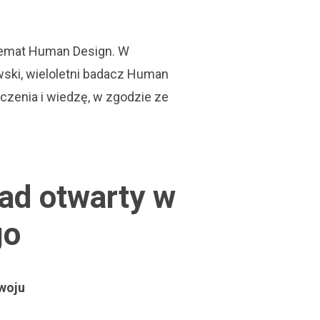
 temat Human Design. W
ski, wieloletni badacz Human
zenia i wiedzę, w zgodzie ze
ad otwarty w
go
zwoju