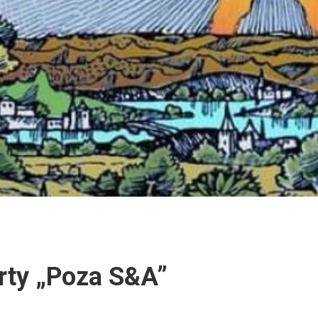
rty „Poza S&A”