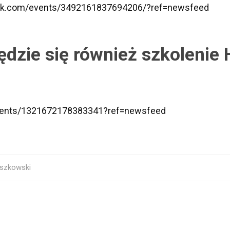
ok.com/events/3492161837694206/?ref=newsfeed
dzie się również szkolenie
vents/1321672178383341?ref=newsfeed
szkowski