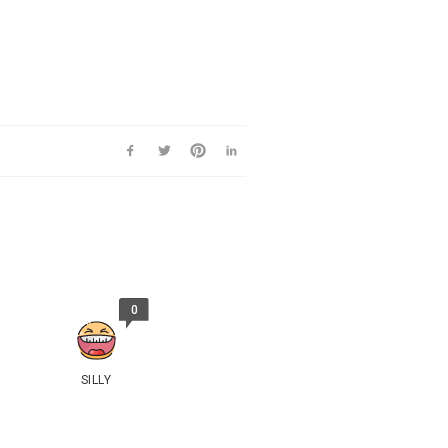
zł
 zł
0
SILLY