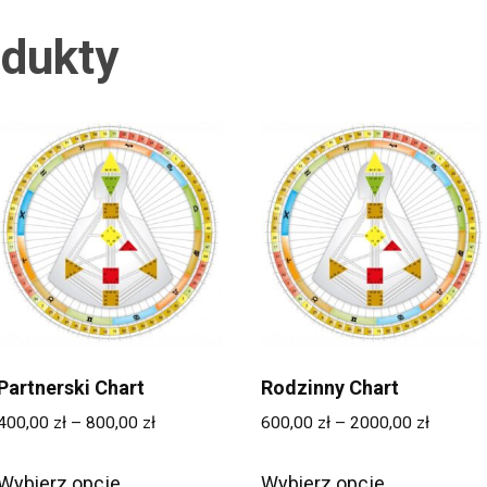
dukty
Partnerski Chart
Rodzinny Chart
Zakres
Zakres
400,00
zł
–
800,00
zł
600,00
zł
–
2000,00
zł
cen:
cen:
Ten
Ten
od
od
Wybierz opcje
Wybierz opcje