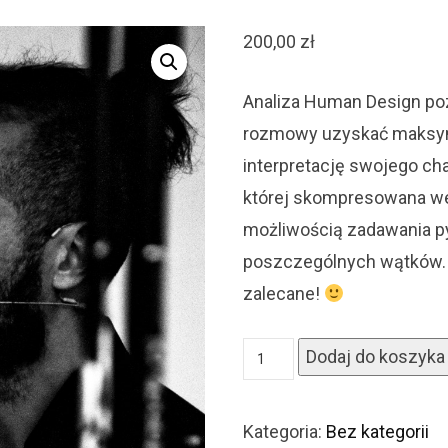
200,00
zł
Analiza Human Design po
rozmowy uzyskać maksym
interpretację swojego cha
której skompresowana wer
możliwością zadawania py
poszczególnych wątków.
zalecane!
ilość
Dodaj do koszyka
Konsultacja
Human
Design
Kategoria:
Bez kategorii