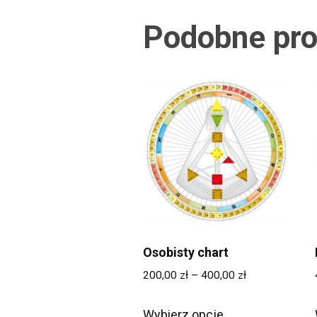
Podobne pro
Osobisty chart
Zakres
200,00
zł
–
400,00
zł
cen:
Ten
od
Wybierz opcje